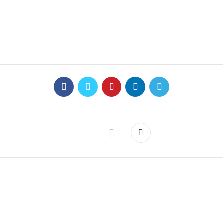
©
ΛΕ.Κ.Α.Μ.
2023
SOFT-TECH I.T SOLUTIONS
.