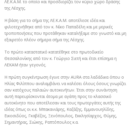
ΛΕ.Κ.Α.Μ. το οποίο και προσδιορίζει τον κύριο χώρο δράσης
της Λέσχης.
Η βάση για το σήμα της ΛΕ.Κ.Α.Μ. αποτέλεσε ιδέα και
φιλοτεχνήθηκε από τον κ. Νίκο Παπαδέλη και με μερικές
τροποποιήσεις που προτάθηκαν καταλήξαμε στο γνωστό και μη
εξαιρετέο πλέον σήμερα σήμα της Λέσχης.
Το πρώτο καταστατικό κατατέθηκε στο πρωτοδικείο
Θεσσαλονίκης από τον κ. Γεώργιο Σιετή και έτσι επίσημα η
ΛΕΚΑΜ ήταν γεγονός.
Η πρώτη συγκέντρωση έγινε στην AURA στα λαδάδικα όπου ο
Ηλίας Φιλίππου αναλαμβάνει να καλέσει όλους όσους γνωρίζει
σαν κατόχους παλαιών αυτοκινήτων. Έτσι στην συνάντηση
αυτή παρευρίσκονται άτομα με αγάπη προς το κλασσικό
αυτοκίνητο που αποτέλεσαν και τους πρωτεργάτες αυτής της
ιδέας όπως οι κ.κ. Μπακανιάρης, Καζάζης, Εμμανουηλίδης,
Εικοσιδύος, Γκαβέζος, Ξενόπουλος, Εκκλησίαρχος, Θύμης,
Σημαντήρας, Σιώκης, Ραπτόπουλος κ.α.