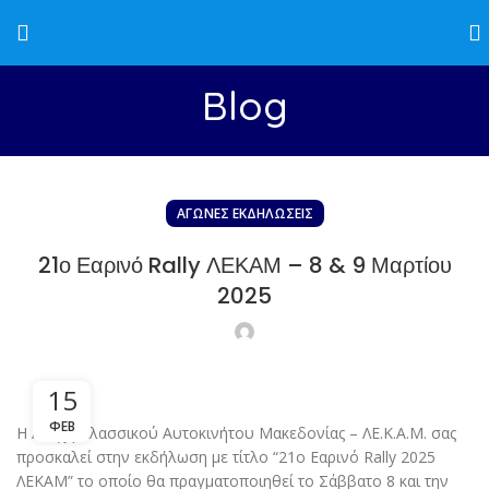
Blog
ΑΓΏΝΕΣ EΚΔΗΛΏΣΕΙΣ
21ο Εαρινό Rally ΛΕΚΑΜ – 8 & 9 Μαρτίου
2025
15
ΦΕΒ
Η Λέσχη Κλασσικού Αυτοκινήτου Μακεδονίας – ΛΕ.Κ.Α.Μ. σας
προσκαλεί στην εκδήλωση με τίτλο “21ο Εαρινό Rally 2025
ΛΕΚΑΜ” το οποίο θα πραγματοποιηθεί το Σάββατο 8 και την