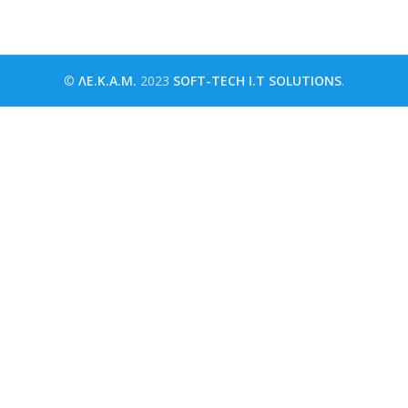
©
ΛΕ.Κ.Α.Μ.
2023
SOFT-TECH I.T SOLUTIONS
.