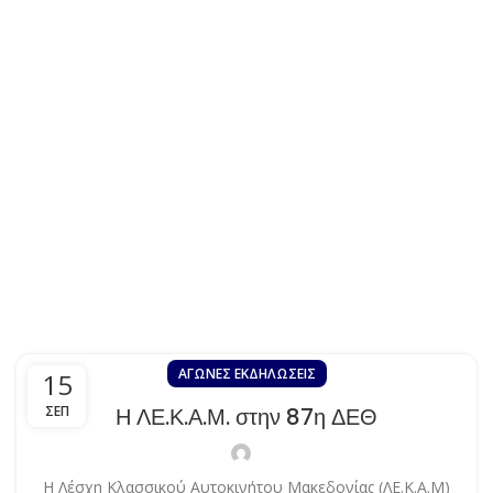
ΑΓΏΝΕΣ EΚΔΗΛΏΣΕΙΣ
15
ΣΕΠ
Η ΛΕ.Κ.Α.Μ. στην 87η ΔΕΘ
Η Λέσχη Κλασσικού Αυτοκινήτου Μακεδονίας (ΛΕ.Κ.Α.Μ)